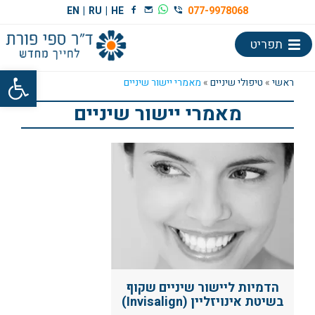
EN
|
RU
|
HE
077-9978068
תפריט
פתח סרגל
ראשי
»
טיפולי שיניים
»
מאמרי יישור שיניים
מאמרי יישור שיניים
הדמיות ליישור שיניים שקוף
בשיטת אינויזליין (Invisalign)