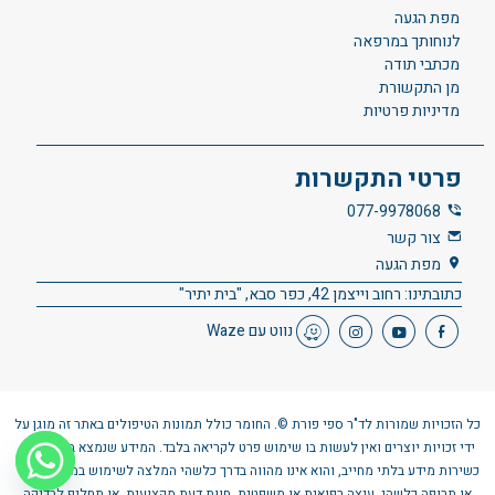
מפת הגעה
לנוחותך במרפאה
מכתבי תודה
מן התקשורת
מדיניות פרטיות
פרטי התקשרות
077-9978068
צור קשר
מפת הגעה
כתובתינו: רחוב וייצמן 42, כפר סבא, "בית יתיר"
נווט עם Waze
כל הזכויות שמורות לד"ר ספי פורת ©. החומר כולל תמונות הטיפולים באתר זה מוגן על
ידי זכויות יוצרים ואין לעשות בו שימוש פרט לקריאה בלבד. המידע שנמצא באתר ניתן
כשירות מידע בלתי מחייב, והוא אינו מהווה בדרך כלשהי המלצה לשימוש במוצר רפואי
או תרופה כלשהי, עיצה רפואית או משפטית, חוות דעת מקצועית, או תחליף לבדיקה