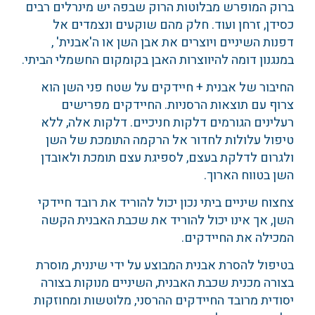
ברוק המופרש מבלוטות הרוק שבפה יש מינרלים רבים
כסידן, זרחן ועוד. חלק מהם שוקעים ונצמדים אל
דפנות השיניים ויוצרים את אבן השן או ה'אבנית' ,
במנגנון דומה להיווצרות האבן בקומקום החשמלי הביתי.
החיבור של אבנית + חיידקים על שטח פני השן הוא
צרוף עם תוצאות הרסניות. החיידקים מפרישים
רעלינים הגורמים דלקות חניכיים. דלקות אלה, ללא
טיפול עלולות לחדור אל הרקמה התומכת של השן
ולגרום לדלקת בעצם, לספיגת עצם תומכת ולאובדן
השן בטווח הארוך.
צחצוח שיניים ביתי נכון יכול להוריד את רובד חיידקי
השן, אך אינו יכול להוריד את שכבת האבנית הקשה
המכילה את החיידקים.
בטיפול להסרת אבנית המבוצע על ידי שיננית, מוסרת
בצורה מכנית שכבת האבנית, השיניים מנוקות בצורה
יסודית מרובד החיידקים ההרסני, מלוטשות ומחוזקות