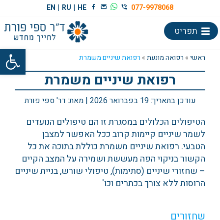
EN
|
RU
|
HE
077-9978068
תפריט
פתח סרגל
ראשי
»
רפואה מונעת
»
רפואת שיניים משמרת
רפואת שיניים משמרת
עודכן בתאריך:
19 בפברואר 2026
| מאת:
דר' ספי פורת
הטיפולים הכלולים במסגרת זו הם טיפולים הנועדים
לשמר שיניים קיימות קרוב ככל האפשר למצבן
הטבעי. רפואת שיניים משמרת כוללת בתוכה את כל
הקשור בניקוי הפה מעששת ושמירה על המצב הקיים
– שחזורי שיניים (סתימות), טיפולי שורש, בניית שיניים
הרוסות ללא צורך בכתרים וכו'
שחזורים