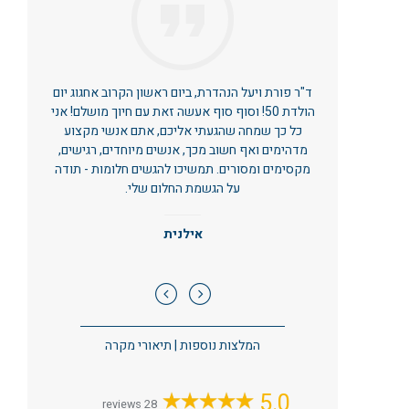
ד"ר פורת ויעל הנהדרת, ביום ראשון הקרוב אחגוג יום
הולדת 50! וסוף סוף אעשה זאת עם חיוך מושלם! אני
כל כך שמחה שהגעתי אליכם, אתם אנשי מקצוע
מדהימים ואף חשוב מכך, אנשים מיוחדים, רגישים,
מקסימים ומסורים. תמשיכו להגשים חלומות - תודה
על הגשמת החלום שלי.
אילנית
המלצות נוספות
|
תיאורי מקרה
5.0
28 reviews