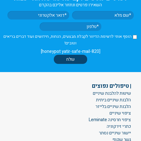
השאירו פרטים ונחזור אליכם בהקדם
הוסף אותי לרשימת הדיוור לקבלת מבצעים, הנחות, חידושים ועוד דברים בריאים
וטובים!
[honeypot yatir-safe-mail-820]
טיפולים נפוצים
שיטות להלבנת שיניים
הלבנת שיניים ביתית
הלבנת שיניים בלייזר
ציפוי שיניים
ציפוי חרסינה Leminate
כתרי זירקוניה
יישור שיניים נסתר
גשר שקוף