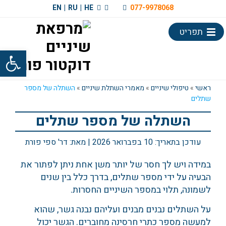
EN
|
RU
|
HE
077-9978068
תפריט
פתח סרגל
ראשי
»
טיפולי שיניים
»
מאמרי השתלת שיניים
»
השתלה של מספר
שתלים
השתלה של מספר שתלים
עודכן בתאריך:
10 בפברואר 2026
| מאת:
דר' ספי פורת
במידה ויש לך חסר של יותר משן אחת ניתן לפתור את
הבעיה על ידי מספר שתלים, בדרך כלל בין שנים
לשמונה, תלוי במספר השיניים החסרות.
על השתלים נבנים מבנים ועליהם נבנה גשר, שהוא
למעשה מספר כתרי חרסינה מחוברים. הגשר יכול