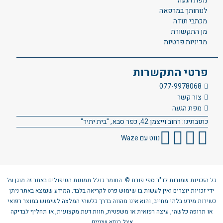
מפת הגעה
לנוחותך במרפאה
מכתבי תודה
מן התקשורת
מדיניות פרטיות
פרטי התקשרות
077-9978068
צור קשר
מפת הגעה
כתובתינו: רחוב וייצמן 42, כפר סבא, "בית יתיר"
נווט עם Waze
כל הזכויות שמורות לד"ר ספי פורת ©. החומר כולל תמונות הטיפולים באתר זה מוגן על
ידי זכויות יוצרים ואין לעשות בו שימוש פרט לקריאה בלבד. המידע שנמצא באתר ניתן
כשירות מידע בלתי מחייב, והוא אינו מהווה בדרך כלשהי המלצה לשימוש במוצר רפואי
או תרופה כלשהי, עיצה רפואית או משפטית, חוות דעת מקצועית, או תחליף לבדיקה
אצל רופא שיניים.