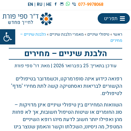
EN
|
RU
|
HE
077-9978068
תפריט
פתח סרגל
ראשי
»
טיפולי שיניים
»
מאמרי הלבנת שיניים
»
הלבנת שיניים –
מחירים
הלבנת שיניים – מחירים
עודכן בתאריך:
25 בפברואר 2026
| מאת:
דר' ספי פורת
רפואה כידוע אינה סופרמרקט, וכשמדובר בטיפולים
הקשורים לבריאות ואסתטיקה קשה לתת מחירי 'מדף'
לטיפולים.
השוואות המחירים בין טיפולי שיניים אינן מדויקות –
סוג החומרים או שיטות הטיפול חשובות, אך לא פחות
מהן ואפילו יותר חשוב לדעת מיהו רופא השיניים
המטפל, מה ניסיונו, השכלתו וקשר והאמון שנוצר בינו